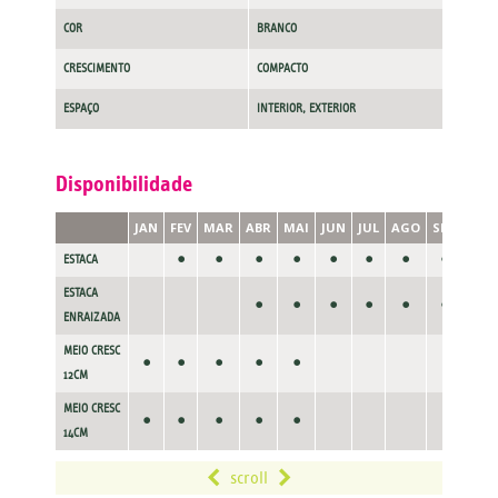
COR
BRANCO
CRESCIMENTO
COMPACTO
ESPAÇO
INTERIOR, EXTERIOR
Disponibilidade
JAN
FEV
MAR
ABR
MAI
JUN
JUL
AGO
SET
OUT
•
•
•
•
•
•
•
•
ESTACA
ESTACA
•
•
•
•
•
•
•
ENRAIZADA
MEIO CRESC
•
•
•
•
•
12CM
MEIO CRESC
•
•
•
•
•
14CM
scroll