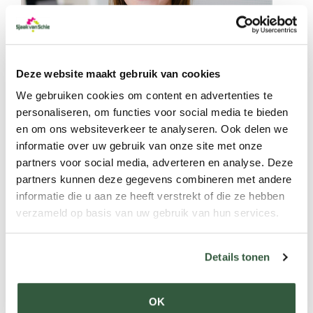
Deze website maakt gebruik van cookies
We gebruiken cookies om content en advertenties te
personaliseren, om functies voor social media te bieden
en om ons websiteverkeer te analyseren. Ook delen we
informatie over uw gebruik van onze site met onze
partners voor social media, adverteren en analyse. Deze
Anja van Staalduinen
partners kunnen deze gegevens combineren met andere
Sales backoffice
informatie die u aan ze heeft verstrekt of die ze hebben
verzameld op basis van uw gebruik van hun services.
+31 (0)174 52 04 65
backoffice@sjaakvanschie.nl
Details tonen
OK