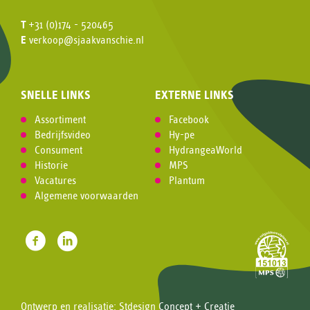
T
+31 (0)174 - 520465
E
verkoop@sjaakvanschie.nl
SNELLE LINKS
EXTERNE LINKS
Assortiment
Facebook
Bedrijfsvideo
Hy-pe
Consument
HydrangeaWorld
Historie
MPS
Vacatures
Plantum
Algemene voorwaarden
Ontwerp en realisatie:
Stdesign Concept + Creatie