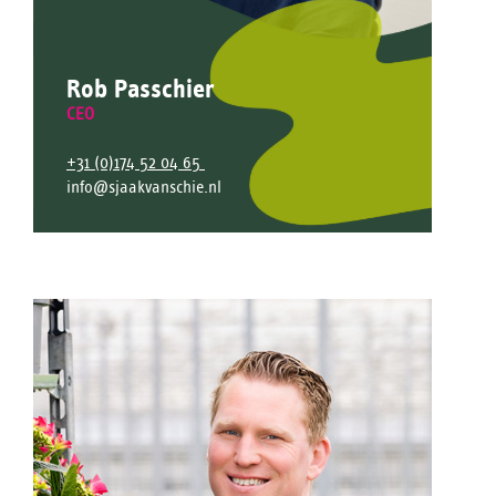
Rob Passchier
CEO
+31 (0)174 52 04 65
info@sjaakvanschie.nl