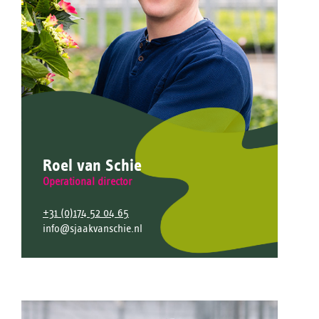
Roel van Schie
Operational director
+31 (0)174 52 04 65
info@sjaakvanschie.nl