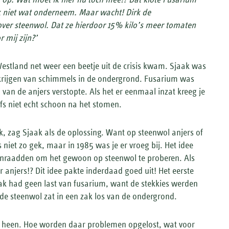
k niet wat onderneem. Maar wacht! Dirk de
over steenwol. Dat ze hierdoor 15% kilo’s meer tomaten
 mij zijn?’
Westland net weer een beetje uit de crisis kwam. Sjaak was
e krijgen van schimmels in de ondergrond. Fusarium was
an de anjers verstopte. Als het er eenmaal inzat kreeg je
lfs niet echt schoon na het stomen.
, zag Sjaak als de oplossing. Want op steenwol anjers of
niet zo gek, maar in 1985 was je er vroeg bij. Het idee
nraadden om het gewoon op steenwol te proberen. Als
 anjers!? Dit idee pakte inderdaad goed uit! Het eerste
ak had geen last van fusarium, want de stekkies werden
 de steenwol zat in een zak los van de ondergrond.
e heen. Hoe worden daar problemen opgelost, wat voor