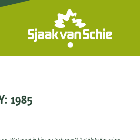
: 1985
er op. Wat moet ik hier nu toch mee!? Dat klote Fusarium