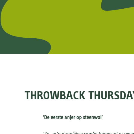
THROWBACK THURSDAY
‘De eerste anjer op steenwol’
‘Zo, m’n dagelijkse rondje tuinen zit er we